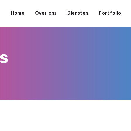
Home
Over ons
Home
Over ons
Diensten
Portfolio
MERKMEDIA
Diensten
Portfolio
Fullservice reclamebureau
Projecten
Contact
ns