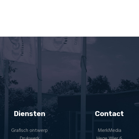
Diensten
Contact
Grafisch ontwerp
MerkMedia
Drukwerk
Hege Wier 6