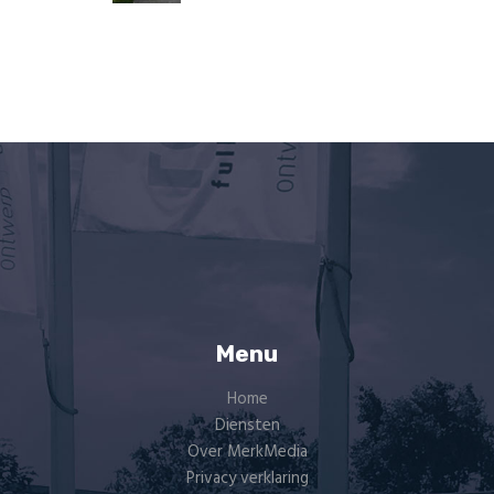
Menu
Home
Diensten
Over MerkMedia
Privacy verklaring