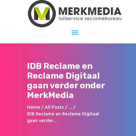
Merkmedia
Fullservice reclamebureau
Home
Over ons
Diensten
IDB Reclame en
Portfolio
Reclame Digitaal
Projecten
gaan verder onder
Contact
MerkMedia
Home
All Posts
...
IDB Reclame en Reclame Digitaal
gaan verder...