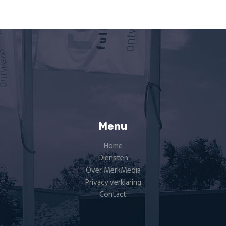
Menu
Home
Diensten
Over MerkMedia
Privacy verklaring
Contact