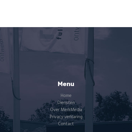
Menu
Home
Diensten
Over MerkMedia
Privacy verklaring
Contact