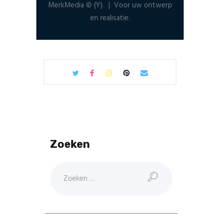
MerkMedia © {Y}. | Voor uw ontwerp
en realisatie.
Zoeken