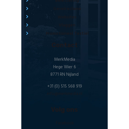
Belettering
Gevelreclame
Websites
Vlaggen
Promotioneel Textiel
Contact
MerkMedia
Hege Wier 6
8771 RN Nijland
+31 (0) 515 568 919
info@merkmedia.nl
Volg ons
Facebook