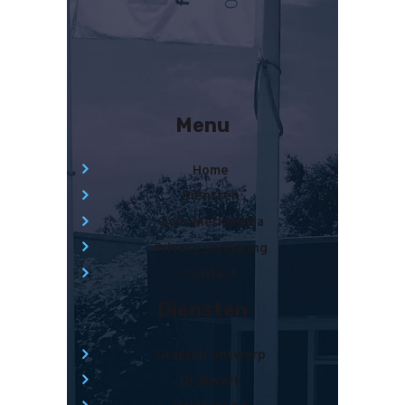
Menu
Home
Diensten
Over MerkMedia
Privacy verklaring
Contact
Diensten
Grafisch ontwerp
Drukwerk